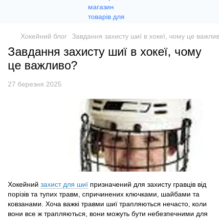
Хокейний блог
Завдання захисту шиї в хокеї, чому це важли
Завдання захисту шиї в хокеї, чому
це важливо?
27 березня 2025
Хокейний
захист для шиї
призначений для захисту гравців від
порізів та тупих травм, спричинених ключками, шайбами та
ковзанами. Хоча важкі травми шиї трапляються нечасто, коли
вони все ж трапляються, вони можуть бути небезпечними для