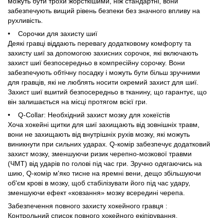
можуть бути трохи жорсткішими, ніж стандартні, вони
забезпечують вищий рівень безпеки без значного впливу на
рухливість.
• Сорочки для захисту шиї
Деякі гравці віддають перевагу додатковому комфорту та
захисту шиї за допомогою захисних сорочок, які включають
захист шиї безпосередньо в компресійну сорочку. Вони
забезпечують обтічну посадку і можуть бути більш зручними
для гравців, які не люблять носити окремий захист для шиї.
Захист шиї вшитий безпосередньо в тканину, що гарантує, що
він залишається на місці протягом всієї гри.
• Q-Collar: Необхідний захист мозку для хокеїстів
Хоча хокейні щитки для шиї захищають від зовнішніх травм,
вони не захищають від внутрішніх рухів мозку, які можуть
виникнути при сильних ударах. Q-комір забезпечує додатковий
захист мозку, зменшуючи ризик черепно-мозкової травми
(ЧМТ) від ударів по голові під час гри. Зручно одягаючись на
шию, Q-комір м'яко тисне на яремні вени, дещо збільшуючи
об'єм крові в мозку, щоб стабілізувати його під час удару,
зменшуючи ефект «ковзання» мозку всередині черепа.
Забезпечення повного захисту хокейного гравця :
Контрольний список повного хокейного екіпірування.