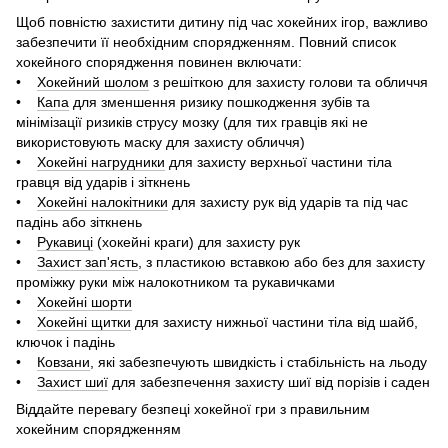
Щоб повністю захистити дитину під час хокейних ігор, важливо
забезпечити її необхідним спорядженням. Повний список
хокейного спорядження повинен включати:
•
Хокейний шолом
з решіткою для захисту голови та обличчя
•
Капа
для зменшення ризику пошкодження зубів та
мінімізації ризиків струсу мозку (для тих гравців які не
використовують маску для захисту обличчя)
•
Хокейні нагрудники
для захисту верхньої частини тіла
гравця від ударів і зіткнень
•
Хокейні налокітники
для захисту рук від ударів та під час
падінь або зіткнень
•
Рукавиці
(хокейні краги) для захисту рук
•
Захист зап'ясть
, з пластикою вставкою або без для захисту
проміжку руки між налокотником та рукавичками
•
Хокейні шорти
•
Хокейні щитки
для захисту нижньої частини тіла від шайб,
ключок і падінь
•
Ковзани
, які забезпечують швидкість і стабільність на льоду
•
Захист шиї
для забезпечення захисту шиї від порізів і саден
Віддайте перевагу безпеці хокейної гри з правильним
хокейним спорядженням