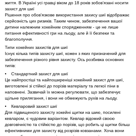
життя. В Україні усі гравці віком до 18 років зобов’язані носити
захист для шиї
Рішення про обов'язкове використання захису шиї відображає
серйозність цих ризиків. Таким чином, забезпечення вашої
дитини належним хокейним спорядженням - це не лише
питання ефективності гри на льоду, але й її безпеки та
благополуччя.
Типи хокейних захистів для шиї
Існує кілька типів захисту шиї, кожен з яких призначений для
забезпечення різного рівня захисту. Ось розбивка основних
типів:
• Стандартний захист для шиї
Це найпростіші та найпоширеніші хокейний захист для шиї,
виготовлені зі стійкої до порізів матеріалу та легкої піни в
наповнені. Зазвичай їх можна регулювати, що забезпечує
щільне прилягання, і вони не обмежують рухів на льоду.
• Кевларовий захист шиї
Для підвищеного захисту хокейні щитки на шию, посилені
кевларом, є чудовим варіантом. Кевлар відомий своєю
довговічністю та стійкістю до порізів, що робить ці щитки більш
ефективними для захисту від розрізів ковзанами. Хоча вони