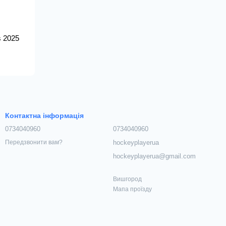
s 2025
Контактна інформація
0734040960
0734040960
hockeyplayerua
Передзвонити вам?
hockeyplayerua@gmail.com
Вишгород
Мапа проїзду