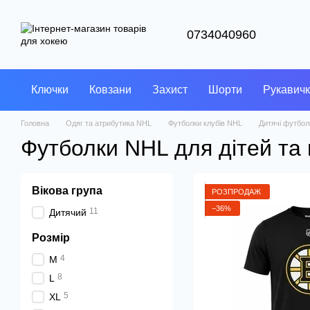
Перейти до основного контенту
0734040960
Ключки
Ковзани
Захист
Шорти
Рукавич
Головна
Одяг та атрибутика NHL
Футболки клубів NHL
Дитячі футбол
Футболки NHL для дітей та п
Вікова група
РОЗПРОДАЖ
−36%
11
Дитячий
Розмір
4
M
8
L
5
XL