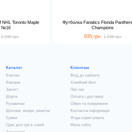
f NHL Toronto Maple
Футболка Fanatics Florida Panther
s №16
Champions
935 грн
1 246 грн
1 246 грн
Каталог
Клієнтам
Ключки
Вхід до кабінету
Ковзани
Хокейний блог
Захист
Про нас
Шорти
Оплата і доставка
Рукавички
Обмін та повернення
Шоломи, візори, решітки
Контактна інформація
Сумки
Угода користувача
Одяг для гри в хокей
Мапа сайту
Аксесуари