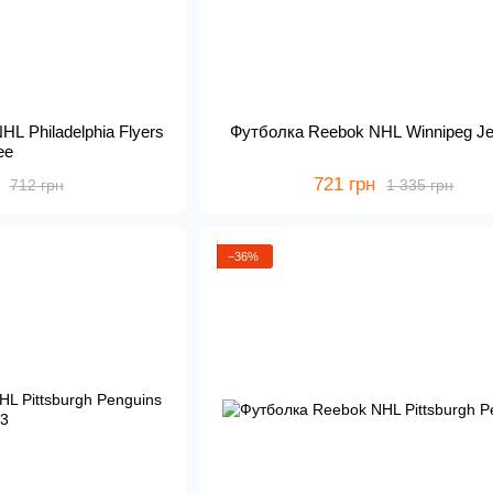
HL Philadelphia Flyers
Футболка Reebok NHL Winnipeg Je
ee
721 грн
712 грн
1 335 грн
−36%