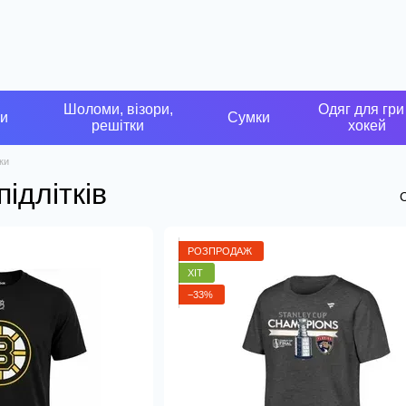
Шоломи, візори,
Одяг для гри
ки
Сумки
решітки
хокей
ки
ідлітків
РОЗПРОДАЖ
ХІТ
−33%