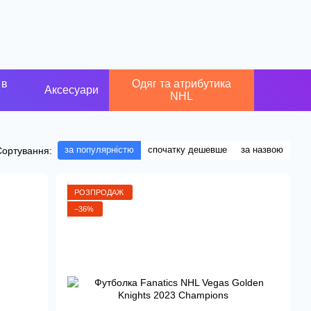
 в
Одяг та атрибутика
Аксесуари
NHL
за популярністю
спочатку дешевше
за назвою
Сортування:
РОЗПРОДАЖ
−36%