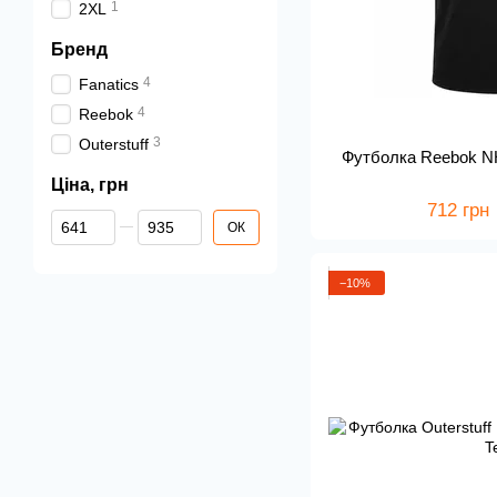
1
2XL
Бренд
4
Fanatics
4
Reebok
3
Outerstuff
Футболка Reebok NH
Ціна, грн
712 грн
Від Ціна, грн
До Ціна, грн
ОК
−10%