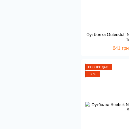
Футболка Outerstuff N
T
641 грн
РОЗПРОДАЖ
−36%