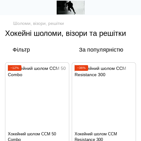
Шоломи, візори, решітки
Хокейні шоломи, візори та решітки
Фільтр
За популярністю
−12%
−36%
Хокейний шолом CCM 50
Хокейний шолом CCM
Combo
Resistance 300