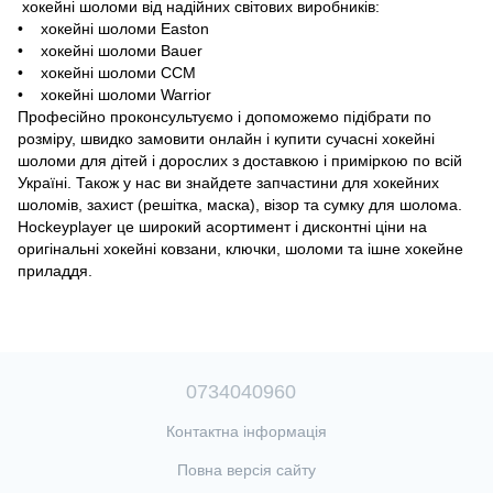
хокейні шоломи від надійних світових виробників:
• хокейні шоломи Easton
• хокейні шоломи Bauer
• хокейні шоломи CCM
• хокейні шоломи Warrior
Професійно проконсультуємо і допоможемо підібрати по
розміру, швидко замовити онлайн і купити сучасні хокейні
шоломи для дітей і дорослих з доставкою і приміркою по всій
Україні. Також у нас ви знайдете запчастини для хокейних
шоломів, захист (решітка, маска), візор та сумку для шолома.
Hockeyplayer це широкий асортимент і дисконтні ціни на
оригінальні хокейні ковзани, ключки, шоломи та ішне хокейне
приладдя.
0734040960
Контактна інформація
Повна версія сайту