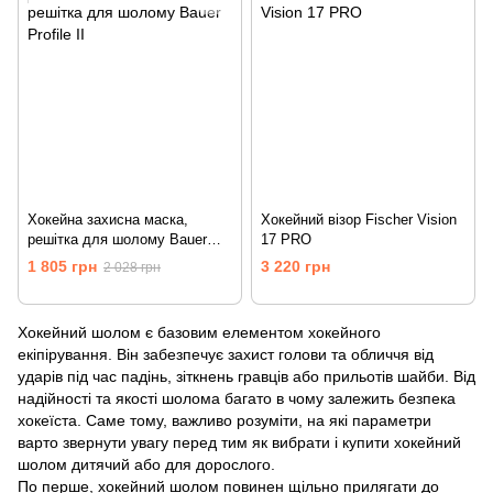
Хокейна захисна маска,
Хокейний візор Fischer Vision
решітка для шолому Bauer
17 PRO
Profile ІІ
1 805 грн
3 220 грн
2 028 грн
Хокейний шолом є базовим елементом хокейного
екіпірування. Він забезпечує захист голови та обличчя від
ударів під час падінь, зіткнень гравців або прильотів шайби. Від
надійності та якості шолома багато в чому залежить безпека
хокеїста. Саме тому, важливо розуміти, на які параметри
варто звернути увагу перед тим як вибрати і купити хокейний
шолом дитячий або для дорослого.
По перше, хокейний шолом повинен щільно прилягати до