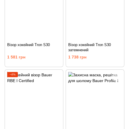
Візор хокейний Tron S30
Візор хокейний Tron S30
затемнений
1 581 грн
1 738 грн
−4%