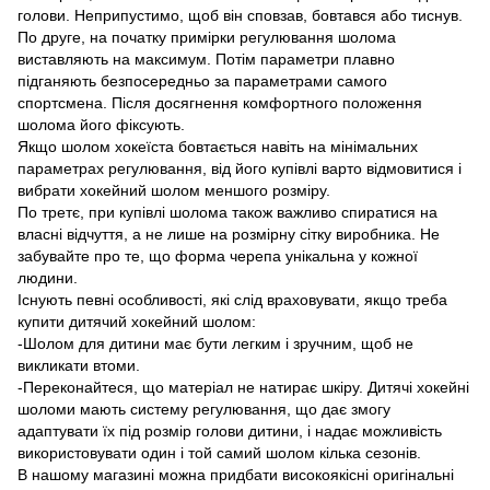
голови. Неприпустимо, щоб він сповзав, бовтався або тиснув.
По друге, на початку примірки регулювання шолома
виставляють на максимум. Потім параметри плавно
підганяють безпосередньо за параметрами самого
спортсмена. Після досягнення комфортного положення
шолома його фіксують.
Якщо шолом хокеїста бовтається навіть на мінімальних
параметрах регулювання, від його купівлі варто відмовитися і
вибрати хокейний шолом меншого розміру.
По третє, при купівлі шолома також важливо спиратися на
власні відчуття, а не лише на розмірну сітку виробника. Не
забувайте про те, що форма черепа унікальна у кожної
людини.
Існують певні особливості, які слід враховувати, якщо треба
купити дитячий хокейний шолом:
-Шолом для дитини має бути легким і зручним, щоб не
викликати втоми.
-Переконайтеся, що матеріал не натирає шкіру. Дитячі хокейні
шоломи мають систему регулювання, що дає змогу
адаптувати їх під розмір голови дитини, і надає можливість
використовувати один і той самий шолом кілька сезонів.
В нашому магазині можна придбати високоякісні оригінальні