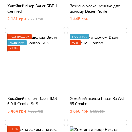
Хокейний візор Bauer RBE I
Захисна маска, решітка для
Certified
шолому Bauer Profile I
2 131 грн
1 445 грн
2 220 грн
РОЗПРОДАЖ
НОВИНКА
НОВИНКА
−2%
−13%
Хокейний шолом Bauer IMS
Хокейний шолом Bauer Re-Akt
5.0 II Combo Sr S
65 Combo
3 484 грн
5 860 грн
4 005 грн
5 980 грн
−11%