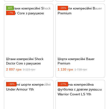
ХІТ
−35%
−7%
Штани компресійні Shock
Шорти компресійні Bauer
Doctor Core з ракушкою
Premium
2 897 грн
1 130 грн
3 115 грн
1 738 грн
−39%
−27%