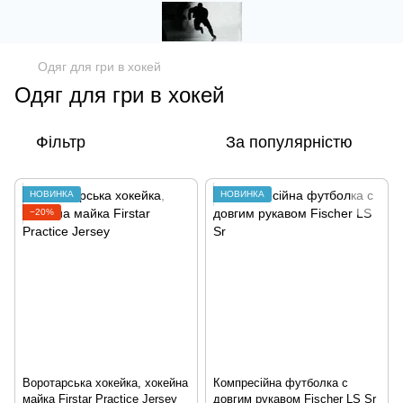
Одяг для гри в хокей
Одяг для гри в хокей
Фільтр
За популярністю
НОВИНКА
НОВИНКА
−20%
Воротарська хокейка, хокейна
Компресійна футболка с
майка Firstar Practice Jersey
довгим рукавом Fischer LS Sr