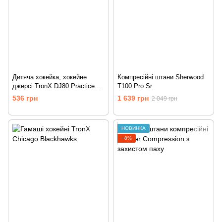
Дитяча хокейка, хокейне
Компресійні штани Sherwood
джерсі TronX DJ80 Practice
T100 Pro Sr
Jersey
536 грн
1 639 грн
2 049 грн
НОВИНКА
−8%