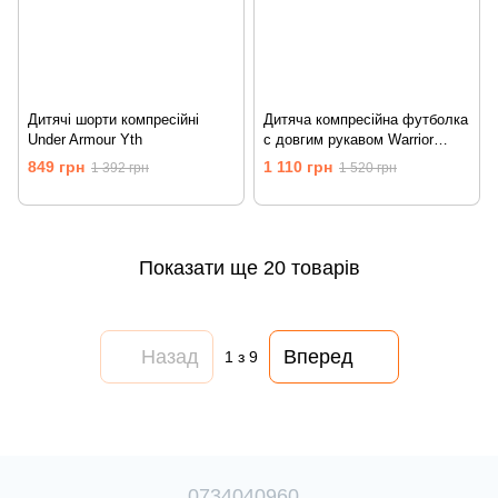
Дитячі шорти компресійні
Дитяча компресійна футболка
Under Armour Yth
с довгим рукавом Warrior
Covert LS Yth
849 грн
1 110 грн
1 392 грн
1 520 грн
Показати ще 20 товарів
Назад
Вперед
1
з 9
0734040960