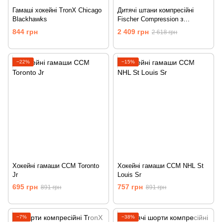
Гамаші хокейні TronX Chicago
Дитячі штани компресійні
Blackhawks
Fischer Compression з
захистом паху
844 грн
2 409 грн
2 618 грн
−22%
−15%
Хокейні гамаши CCM Toronto
Хокейні гамаши CCM NHL St
Jr
Louis Sr
695 грн
757 грн
891 грн
891 грн
−7%
−38%