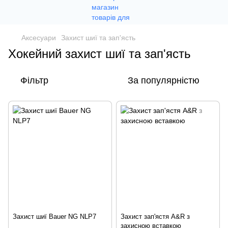
Аксесуари
Захист шиї та зап'ясть
Хокейний захист шиї та зап'ясть
Фільтр
За популярністю
Захист шиї Bauer NG NLP7
Захист зап'ястя A&R з
захисною вставкою