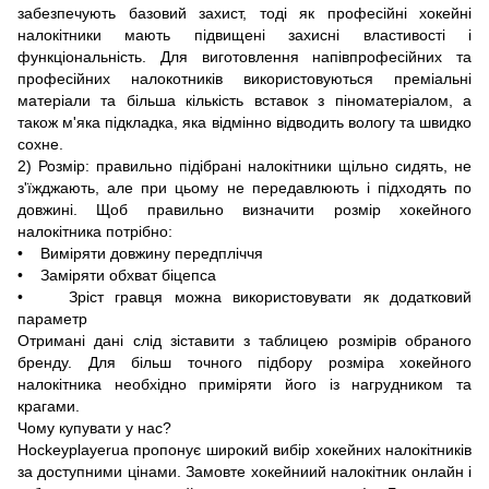
забезпечують базовий захист, тоді як професійні хокейні
налокітники мають підвищені захисні властивості і
функціональність. Для виготовлення напівпрофесійних та
професійних налокотників використовуються преміальні
матеріали та більша кількість вставок з піноматеріалом, а
також м'яка підкладка, яка відмінно відводить вологу та швидко
сохне.
2) Розмір: правильно підібрані налокітники щільно сидять, не
з'їжджають, але при цьому не передавлюють і підходять по
довжині. Щоб правильно визначити розмір хокейного
налокітника потрібно:
• Виміряти довжину передпліччя
• Заміряти обхват біцепса
• Зріст гравця можна використовувати як додатковий
параметр
Отримані дані слід зіставити з таблицею розмірів обраного
бренду. Для більш точного підбору розміра хокейного
налокітника необхідно приміряти його із нагрудником та
крагами.
Чому купувати у нас?
Hockeyplayerua пропонує широкий вибір хокейних налокітників
за доступними цінами. Замовте хокейниий налокітник онлайн і