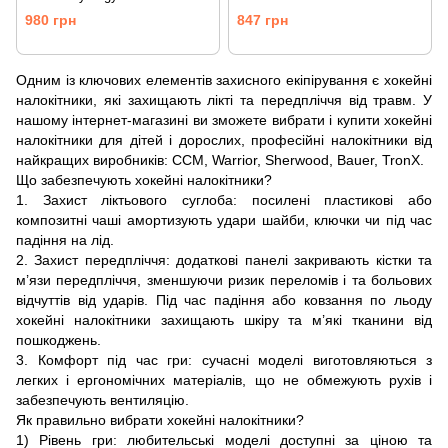
980 грн
847 грн
Одним із ключових елементів захисного екіпірування є хокейні
налокітники, які захищають лікті та передпліччя від травм. У
нашому інтернет-магазині ви зможете вибрати і купити хокейні
налокітники для дітей і дорослих, професійні налокітники від
найкращих виробників: ССM, Warrior, Sherwood, Bauer, TronX.
Що забезпечують хокейні налокітники?
1. Захист ліктьового суглоба: посилені пластикові або
композитні чаші амортизують удари шайби, ключки чи під час
падіння на лід.
2. Захист передпліччя: додаткові панелі закривають кістки та
м’язи передпліччя, зменшуючи ризик переломів і та больових
відчуттів від ударів. Під час падіння або ковзання по льоду
хокейні налокітники захищають шкіру та м’які тканини від
пошкоджень.
3. Комфорт під час гри: сучасні моделі виготовляються з
легких і ергономічних матеріалів, що не обмежують рухів і
забезпечують вентиляцію.
Як правильно вибрати хокейні налокітники?
1) Рівень гри: любительські моделі доступні за ціною та