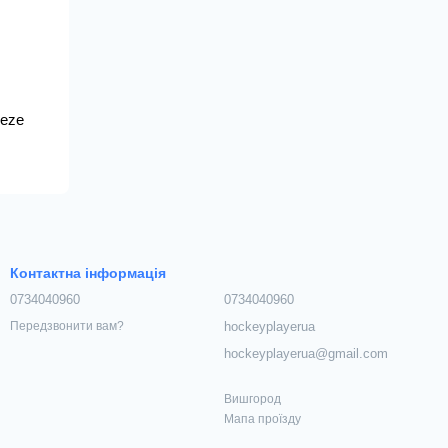
eeze
Контактна інформація
0734040960
0734040960
hockeyplayerua
Передзвонити вам?
hockeyplayerua@gmail.com
Вишгород
Мапа проїзду