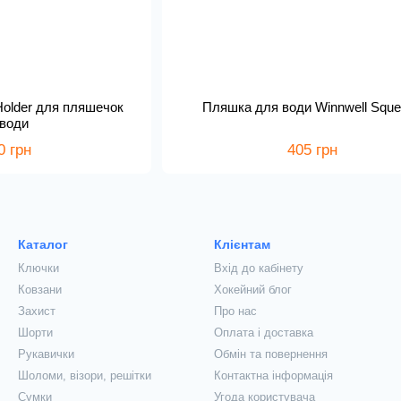
Holder для пляшечок
Пляшка для води Winnwell Squ
 води
0 грн
405 грн
Каталог
Клієнтам
Ключки
Вхід до кабінету
Ковзани
Хокейний блог
Захист
Про нас
Шорти
Оплата і доставка
Рукавички
Обмін та повернення
Шоломи, візори, решітки
Контактна інформація
Сумки
Угода користувача