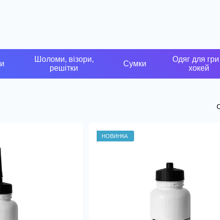
Шоломи, візори,
Одяг для гри
ки
Сумки
решітки
хокей
НОВИНКА