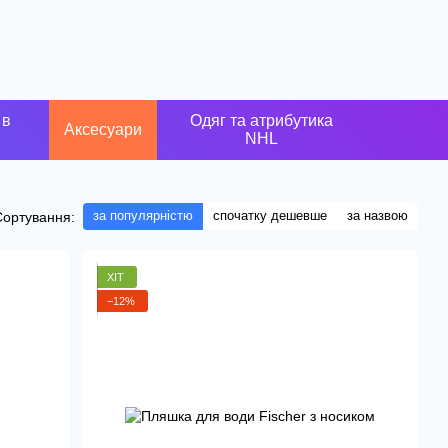
 в
Одяг та атрибутика
Аксесуари
NHL
за популярністю
спочатку дешевше
за назвою
Сортування:
ХІТ
−12%