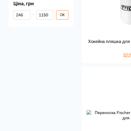
Ціна, грн
Від Ціна, грн
До Ціна, грн
ОК
Хокейна пляшка для 
322