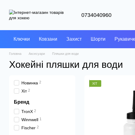
Перейти до основного контенту
0734040960
Ключки
Ковзани
Захист
Шорти
Рукавич
Головна
Аксесуари
Пляшки для води
Хокейні пляшки для води
2
Новинка
ХІТ
2
Хіт
Бренд
2
TronX
1
Winnwell
2
Fischer