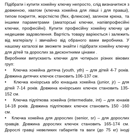
Підібрати і купити хокейну ключку непросто, слід визначитися з
довжиною, хватом (ключка хокейна для лівші і для правші),
типом покриття, жорсткістю (flex, флексом), загином крюка, та
іншими параметрами (аматорські ключки, напівпрофесійні
ключки, професійні). Купити професійну хокейну ключку це
недешеве задоволення. Вартість товару варіюється і залежить
від матеріалу і звичайно від обраного вами виробника. У
нашому каталозі ви зможете знайти і підібрати хокейну ключку
для дітей та дорослих за дисконтними цінами .
Виробники випускають ключки для чотирьох різних вікових
груп:
• Ключка хокейна дитяча (youth, yth) – для дітей 4-7 років.
Довжина дитячих ключок становить 106-137 см.
• Ключка юніорська або юнацька хокейна (junior, jr) – для
дітей 7-14 років. Довжина юніорських ключок становить 135-
152 см.
• Ключка підліткова хокейна (intermediate, int) – для юнаків
14-18 років. Довжина підліткових ключок становить 150 -160
см.
• Ключка хокейна для дорослих (senior, sr) – для дорослих
гравців. Довжина дорослих ключок становить 165-174 см.
Дорослі гравці невеликих габаритів та ваги (до 75 кг) іноді