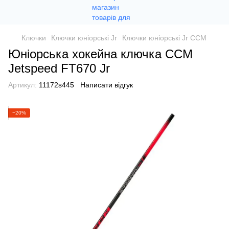
Ключки
Ключки юніорські Jr
Ключки юніорські Jr CCM
Юніорська хокейна ключка CCM
Jetspeed FT670 Jr
Артикул:
11172s445
Написати відгук
−20%