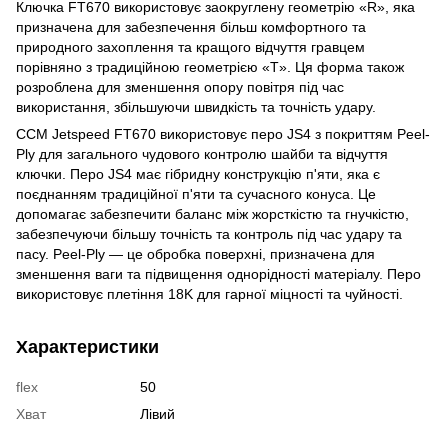
Ключка FT670 використовує заокруглену геометрію «R», яка
призначена для забезпечення більш комфортного та
природного захоплення та кращого відчуття гравцем
порівняно з традиційною геометрією «T». Ця форма також
розроблена для зменшення опору повітря під час
використання, збільшуючи швидкість та точність удару.
CCM Jetspeed FT670 використовує перо JS4 з покриттям Peel-
Ply для загального чудового контролю шайби та відчуття
ключки. Перо JS4 має гібридну конструкцію п'яти, яка є
поєднанням традиційної п'яти та сучасного конуса. Це
допомагає забезпечити баланс між жорсткістю та гнучкістю,
забезпечуючи більшу точність та контроль під час удару та
пасу. Peel-Ply — це обробка поверхні, призначена для
зменшення ваги та підвищення однорідності матеріалу. Перо
використовує плетіння 18K для гарної міцності та чуйності.
Характеристики
flex
50
Хват
Лівий