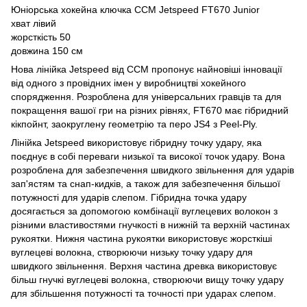
Юніорська хокейна ключка CCM Jetspeed FT670 Junior
хват лівий
жорсткість 50
довжина 150 см
Нова лінійка Jetspeed від CCM пропонує найновіші інновації
від одного з провідних імен у виробництві хокейного
спорядження. Розроблена для універсальних гравців та для
покращення вашої гри на різних рівнях, FT670 має гібридний
кікпойнт, заокруглену геометрію та перо JS4 з Peel-Ply.
Лінійка Jetspeed використовує гібридну точку удару, яка
поєднує в собі переваги низької та високої точок удару. Вона
розроблена для забезпечення швидкого звільнення для ударів
зап'ястям та снап-кидків, а також для забезпечення більшої
потужності для ударів слепом. Гібридна точка удару
досягається за допомогою комбінації вуглецевих волокон з
різними властивостями гнучкості в нижній та верхній частинах
рукоятки. Нижня частина рукоятки використовує жорсткіші
вуглецеві волокна, створюючи низьку точку удару для
швидкого звільнення. Верхня частина древка використовує
більш гнучкі вуглецеві волокна, створюючи вищу точку удару
для збільшення потужності та точності при ударах слепом.