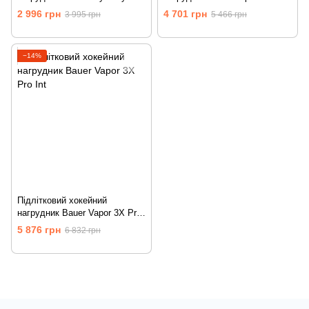
Int
2 996 грн
4 701 грн
3 995 грн
5 466 грн
−14%
Підлітковий хокейний
нагрудник Bauer Vapor 3X Pro
Int
5 876 грн
6 832 грн