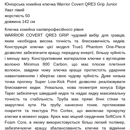
Юніорська хокейна ключка Warrior Covert QRE3 Grip Junior
Хват лівий
жорсткість 50
довжина 142 см
Ключка хокейна напівпрофесійного рівня
WARRIOR COVERT QRE3 GRIP чудовий вибір для гравців,
яким необхідна висока точність та блискавичність кидків.
Конструкція ключки цієї моделі True1 Phantom One-Piece
дозволяє забезпечити кращу передачу енергії, більшу чуйність
і меншу вагу. Конструктивним матеріалом ключки є вуглецеве
волокно Minimus 800 Carbon, що має плоске плетіння
волокон, завдяки чому ключка краще протистоїть ударним
навантаженням і зберігає свою чудову чуйність. Дуже низька
точка прогину Super Low-Kick Point дозволяє реалізовувати
блискавичні кидки. Унікальна, нова геометрія конуса Edge
Taper забезпечує швидший кидок та надає кидку максимальну
точність та стабільність. Труба має прямі бічні стінки та
закруглені кути. На трубу нанесено тонке, протиковзке
покриття та текстура Pro Cortex, що виключає прокрутку
ключки в момент кидка. Крюк має міцний сердечник SoftCore X
Foam Core, в якому використовується більш легкий полімер,
забезпечуючи кращу збалансованість ключки та відмінне