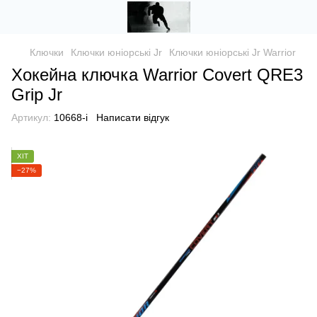
Ключки
Ключки юніорські Jr
Ключки юніорські Jr Warrior
Хокейна ключка Warrior Covert QRE3
Grip Jr
Артикул:
10668-i
Написати відгук
ХІТ
−27%