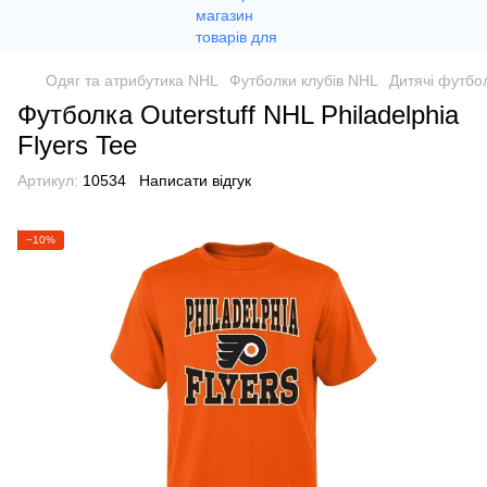
Одяг та атрибутика NHL
Футболки клубів NHL
Дитячі футбо
Футболка Outerstuff NHL Philadelphia
Flyers Tee
Артикул:
10534
Написати відгук
−10%