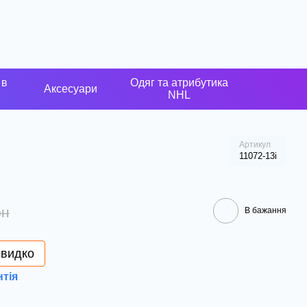
 в
Одяг та атрибутика
Аксесуари
NHL
Артикул
11072-13і
рн
В бажання
швидко
нтія