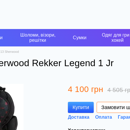
Шоломи, візори,
Одяг для гри
ки
Сумки
решітки
хокей
-13 Sherwood
erwood Rekker Legend 1 Jr
4 100 грн
4 505 г
Купити
Замовити 
Доставка
Оплата
Гара