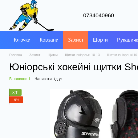
Перейти до основного контенту
0734040960
Ключки
Ковзани
Захист
Шорти
Рукавич
Головна
Захист
Щитки
Щитки юніорські 10-13
Щитки юніорські 10
Юніорські хокейні щитки Sh
В наявності
Написати відгук
ХІТ
−9%