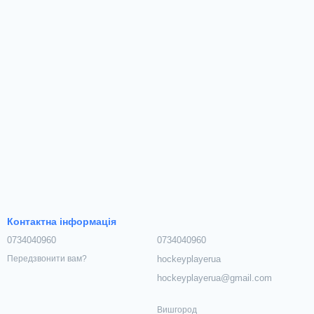
Контактна інформація
0734040960
0734040960
hockeyplayerua
Передзвонити вам?
hockeyplayerua@gmail.com
Вишгород