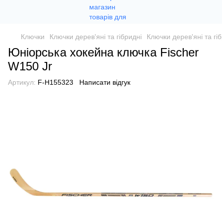
Ключки
Ключки дерев'яні та гібридні
Ключки дерев'яні та гіб
Юніорська хокейна ключка Fischer
W150 Jr
Артикул:
F-H155323
Написати відгук