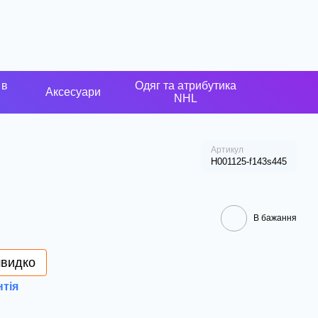
 в
Одяг та атрибутика
Аксесуари
NHL
Артикул
H001125-f143s445
В бажання
швидко
нтія