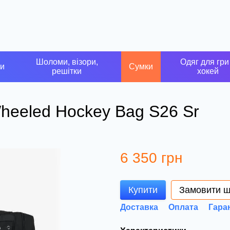
Шоломи, візори,
Одяг для гри
ки
Сумки
решітки
хокей
Wheeled Hockey Bag S26 Sr
6 350 грн
Купити
Замовити 
Доставка
Оплата
Гара