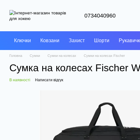
Перейти до основного контенту
0734040960
Ключки
Ковзани
Захист
Шорти
Рукавич
Головна
Сумки
Сумки на колесах
Сумки на колесах Fischer
Сумка на колесах Fischer 
В наявності
Написати відгук