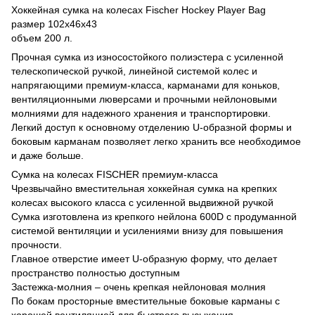
Хоккейная сумка на колесах Fischer Hockey Player Bag
размер 102х46х43
объем 200 л.
Прочная сумка из износостойкого полиэстера с усиленной
телескопической ручкой, линейной системой колес и
напрягающими премиум-класса, карманами для коньков,
вентиляционными люверсами и прочными нейлоновыми
молниями для надежного хранения и транспортировки.
Легкий доступ к основному отделению U-образной формы и
боковым карманам позволяет легко хранить все необходимое
и даже больше.
Сумка на колесах FISCHER премиум-класса
Чрезвычайно вместительная хоккейная сумка на крепких
колесах высокого класса с усиленной выдвижной ручкой
Сумка изготовлена ​​из крепкого нейлона 600D с продуманной
системой вентиляции и усилениями внизу для повышения
прочности.
Главное отверстие имеет U-образную форму, что делает
пространство полностью доступным
Застежка-молния – очень крепкая нейлоновая молния
По бокам просторные вместительные боковые карманы с
хорошей вентиляцией для быстрого высыхания.