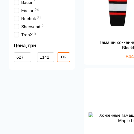
1
Bauer
24
Firstar
21
Reebok
2
Sherwood
9
TronX
Гамаши хоккейн
Цена, грн
Blac
От Цена, грн
До Цена, грн
844
OK