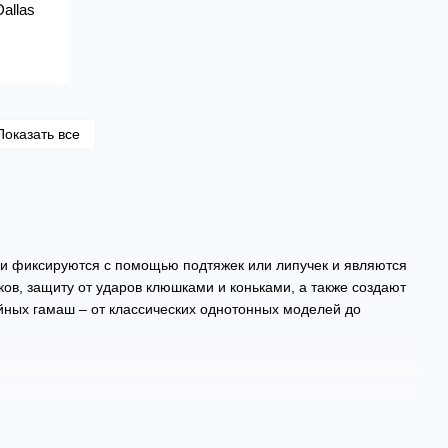
allas
Показать все
ши фиксируются с помощью подтяжек или липучек и являются
в, защиту от ударов клюшками и коньками, а также создают
йных гамаш – от классических однотонных моделей до
 Bauer, CCM, Firstar, Reebok, Sherwood, TronX, Dogree и