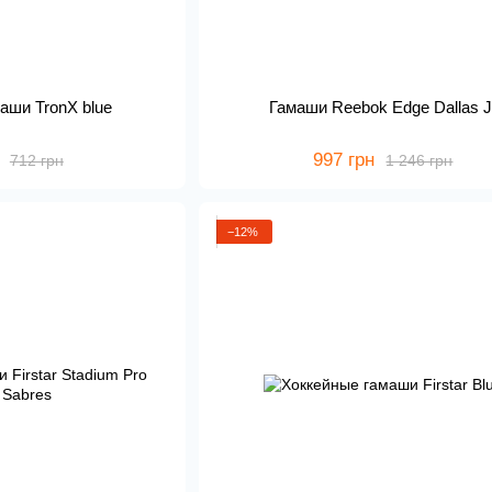
аши TronX blue
Гамаши Reebok Edge Dallas J
997 грн
712 грн
1 246 грн
−12%