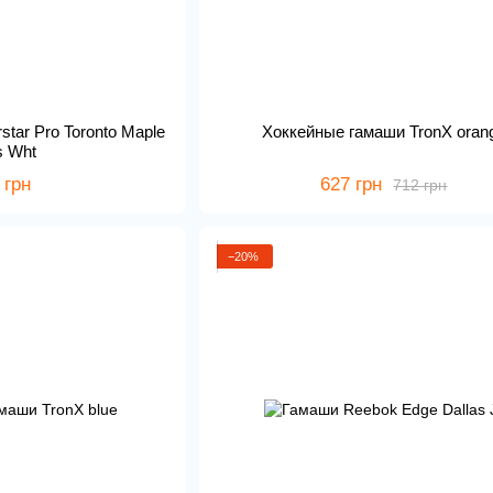
star Pro Toronto Maple
Хоккейные гамаши TronX oran
s Wht
 грн
627 грн
712 грн
−20%