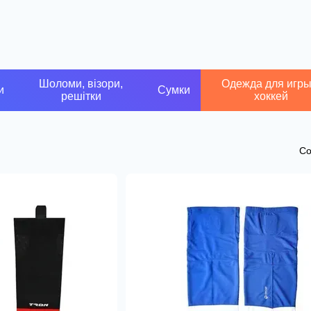
Шоломи, візори,
Одежда для игры
и
Сумки
решітки
хоккей
Со