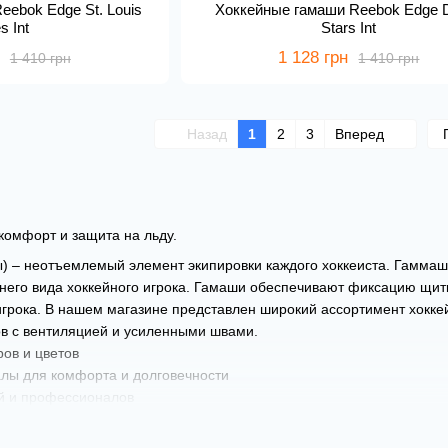
eebok Edge St. Louis
Хоккейные гамаши Reebok Edge D
s Int
Stars Int
1 128 грн
1 410 грн
1 410 грн
Назад
1
2
3
Вперед
комфорт и защита на льду.
ы) – неотъемлемый элемент экипировки каждого хоккеиста. Гамма
го вида хоккейного игрока. Гамаши обеспечивают фиксацию щитко
грока. В нашем магазине представлен широкий ассортимент хокке
в с вентиляцией и усиленными швами.
ов и цветов
лы для комфорта и долговечности
й и профессионалов
твенные взрослые и детские хоккейные гетры (гамаши) производства
еренностью!