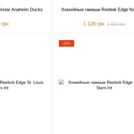
irstar Anaheim Ducks
Хоккейные гамаши Reebok Edge Nas
 грн
1 128 грн
1 410 грн
−20%