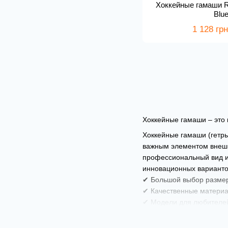
Хоккейные гамаши R
Blue
1 128 грн
Хоккейные гамаши – это 
Хоккейные гамаши (гетр
важным элементом внешне
профессиональный вид и
инновационных варианто
✔ Большой выбор размер
✔ Качественные материа
✔ Модели для любителе
Предлагаем купить качес
играть с комфортом и ув