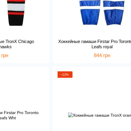
ые TronX Chicago
Хоккейные гамаши Firstar Pro Toron
khawks
Leafs royal
 грн
844 грн
−12%