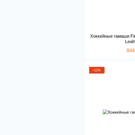
Хоккейные гамаши Fir
Leaf
844
−12%