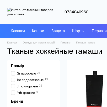
Перейти к основному контенту
0734040960
Клюшки
Коньки
Защита
Шорты
Перчатк
Главная
Одежда для игры в хоккей
Гамашы
Гамаши тканые
Тканые хоккейные гамаши
Розмір
27
Sr взрослые
19
Int подростковые
26
Jr юниорские
3
Yth детские
Бренд