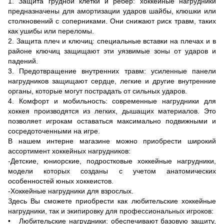
1. Защита грудной клетки и ребер: хоккейные нагрудники
предназначены для амортизации ударов шайбы, клюшки или
столкновений с соперниками. Они снижают риск травм, таких
как ушибы или переломы.
2. Защита плеч и ключиц: специальные вставки на плечах и в
районе ключиц защищают эти уязвимые зоны от ударов и
падений.
3. Предотвращение внутренних травм: усиленные панели
нагрудников защищают сердце, легкие и другие внутренние
органы, которые могут пострадать от сильных ударов.
4. Комфорт и мобильность: современные нагрудники для
хоккея производятся из легких, дышащих материалов. Это
позволяет игрокам оставаться максимально подвижными и
сосредоточенными на игре.
В нашем интерне магазине можно приобрести широкий
ассортимент хоккейных нагрудников:
-Детские, юниорские, подростковые хоккейные нагрудники,
модели которых созданы с учетом анатомических
особенностей юных хоккеистов.
-Хоккейные нагрудники для взрослых.
Здесь Вы сможете приобрести как любительские хоккейные
нагрудники, так и экипировку для профессиональных игроков:
• Любительские нагрудники: обеспечивают базовую защиту,