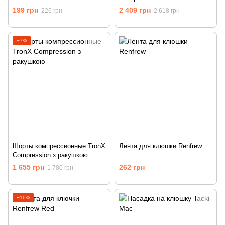
Compression с защитой паха
199 грн
2 409 грн
226 грн
2 618 грн
−7%
Шорты компрессионные TronX
Лента для клюшки Renfrew
Compression з ракушкою
1 655 грн
262 грн
1 780 грн
−10%