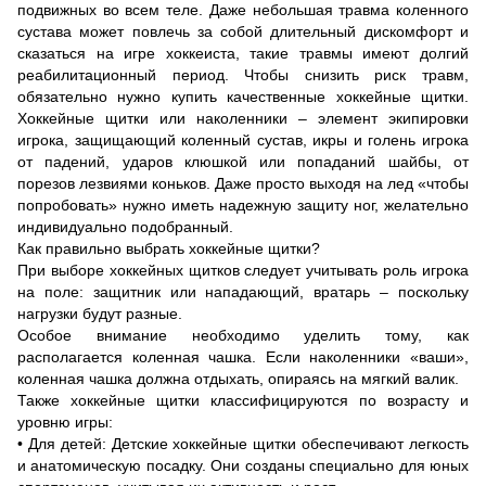
подвижных во всем теле. Даже небольшая травма коленного
сустава может повлечь за собой длительный дискомфорт и
сказаться на игре хоккеиста, такие травмы имеют долгий
реабилитационный период. Чтобы снизить риск травм,
обязательно нужно купить качественные хоккейные щитки.
Хоккейные щитки или наколенники – элемент экипировки
игрока, защищающий коленный сустав, икры и голень игрока
от падений, ударов клюшкой или попаданий шайбы, от
порезов лезвиями коньков. Даже просто выходя на лед «чтобы
попробовать» нужно иметь надежную защиту ног, желательно
индивидуально подобранный.
Как правильно выбрать хоккейные щитки?
При выборе хоккейных щитков следует учитывать роль игрока
на поле: защитник или нападающий, вратарь – поскольку
нагрузки будут разные.
Особое внимание необходимо уделить тому, как
располагается коленная чашка. Если наколенники «ваши»,
коленная чашка должна отдыхать, опираясь на мягкий валик.
Также хоккейные щитки классифицируются по возрасту и
уровню игры:
• Для детей: Детские хоккейные щитки обеспечивают легкость
и анатомическую посадку. Они созданы специально для юных