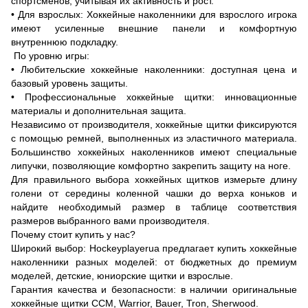
спортсменов, учитывая их активность и рост.
• Для взрослых: Хоккейные наколенники для взрослого игрока
имеют усиленные внешние панели и комфортную
внутреннюю подкладку.
По уровню игры:
• Любительские хоккейные наколенники: доступная цена и
базовый уровень защиты.
• Профессиональные хоккейные щитки: инновационные
материалы и дополнительная защита.
Независимо от производителя, хоккейные щитки фиксируются
с помощью ремней, выполненных из эластичного материала.
Большинство хоккейных наколенников имеют специальные
липучки, позволяющие комфортно закрепить защиту на ноге.
Для правильного выбора хоккейных щитков измерьте длину
голени от середины коленной чашки до верха коньков и
найдите необходимый размер в таблице соответствия
размеров выбранного вами производителя.
Почему стоит купить у нас?
Широкий выбор: Hockeyplayerua предлагает купить хоккейные
наколенники разных моделей: от бюджетных до премиум
моделей, детские, юниорские щитки и взрослые.
Гарантия качества и безопасности: в наличии оригинальные
хоккейные щитки ССM, Warrior, Bauer, Tron, Sherwood.