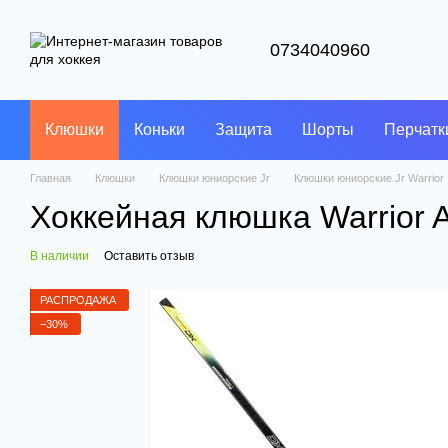
Перейти к основному контенту
0734040960
Клюшки
Коньки
Защита
Шорты
Перчатк
Главная
Клюшки
Клюшки юниорские Jr
Клюшки юниорские Jr Warrior
Хоккейная клюшка Warrior A
В наличии
Оставить отзыв
РАСПРОДАЖА
−30%