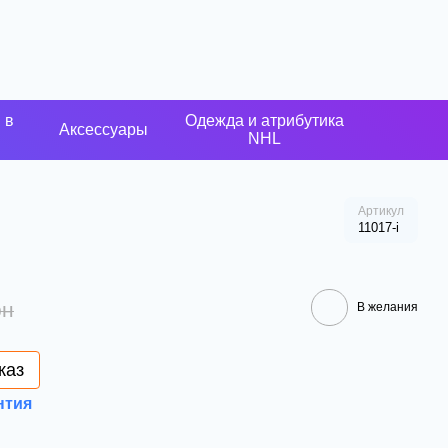
 в
Одежда и атрибутика
Аксессуары
NHL
Артикул
11017-і
рн
В желания
каз
нтия