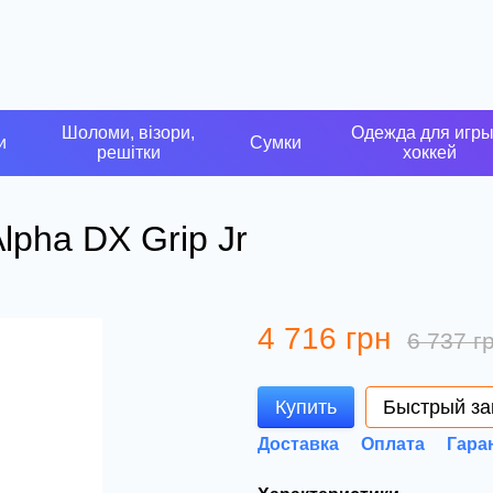
Шоломи, візори,
Одежда для игры
и
Сумки
решітки
хоккей
lpha DX Grip Jr
4 716 грн
6 737 г
Купить
Быстрый за
Доставка
Оплата
Гара