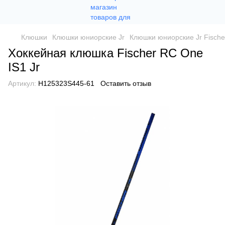
Клюшки
Клюшки юниорские Jr
Клюшки юниорские Jr Fische
Хоккейная клюшка Fischer RC One
IS1 Jr
Артикул:
H125323S445-61
Оставить отзыв