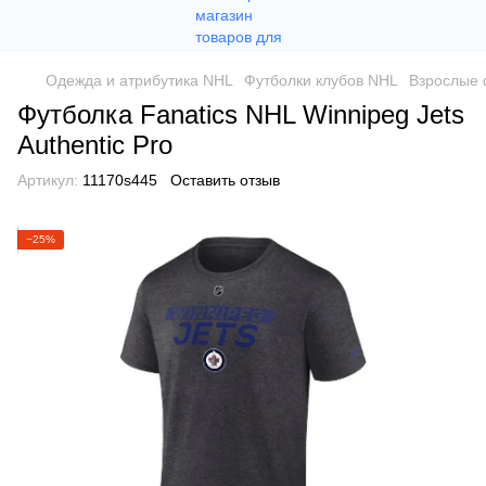
Одежда и атрибутика NHL
Футболки клубов NHL
Взрослые 
Футболка Fanatics NHL Winnipeg Jets
Authentic Pro
Артикул:
11170s445
Оставить отзыв
−25%