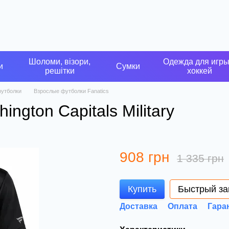
Шоломи, візори,
Одежда для игры
и
Сумки
решітки
хоккей
утболки
Взрослые футболки Fanatics
ngton Capitals Military
908 грн
1 335 грн
Купить
Быстрый за
Доставка
Оплата
Гара