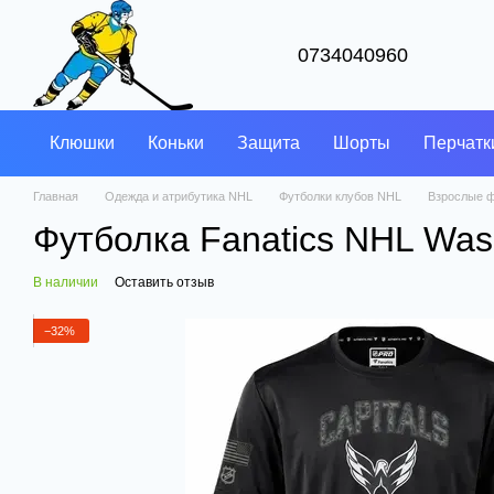
Перейти к основному контенту
0734040960
Клюшки
Коньки
Защита
Шорты
Перчатк
Главная
Одежда и атрибутика NHL
Футболки клубов NHL
Взрослые ф
Футболка Fanatics NHL Washi
В наличии
Оставить отзыв
−32%