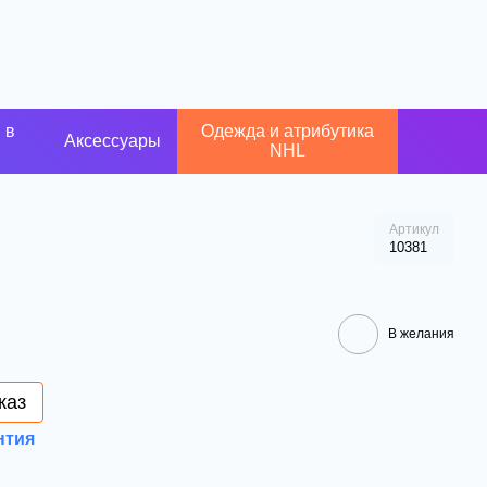
 в
Одежда и атрибутика
Аксессуары
NHL
Артикул
10381
В желания
каз
нтия