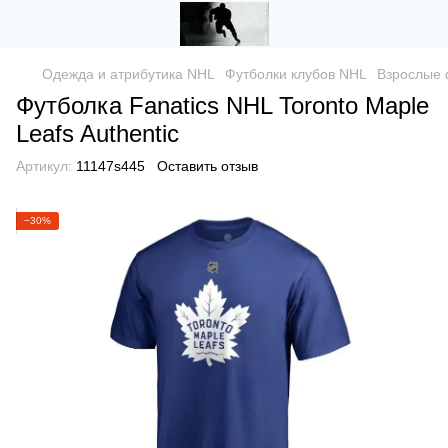
Одежда и атрибутика NHL
Футболки клубов NHL
Взрослые 
Футболка Fanatics NHL Toronto Maple
Leafs Authentic
Артикул:
11147s445
Оставить отзыв
−30%