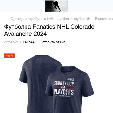
Одежда и атрибутика NHL
Футболки клубов NHL
Взрослые 
Футболка Fanatics NHL Colorado
Avalanche 2024
Артикул:
11141s445
Оставить отзыв
−35%