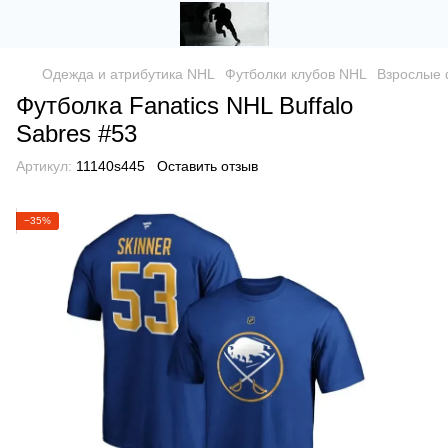
Одежда и атрибутика NHL
Футболки клубов NHL
Взрослые 
Футболка Fanatics NHL Buffalo
Sabres #53
Артикул:
11140s445
Оставить отзыв
−35%