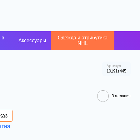
 в
Одежда и атрибутика
Аксессуары
NHL
Артикул
10191s445
В желания
каз
нтия