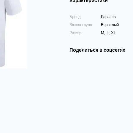
Характеристики
Бренд
Fanatics
Вікова група
Взрослый
Розмір
M, L, XL
Поделиться в соцсетях