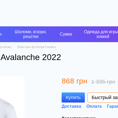
Шоломи, візори,
Одежда для игры
и
Сумки
решітки
хоккей
утболки
Взрослые футболки Fanatics
 Avalanche 2022
868 грн
1 335 грн
Купить
Быстрый за
Доставка
Оплата
Гара