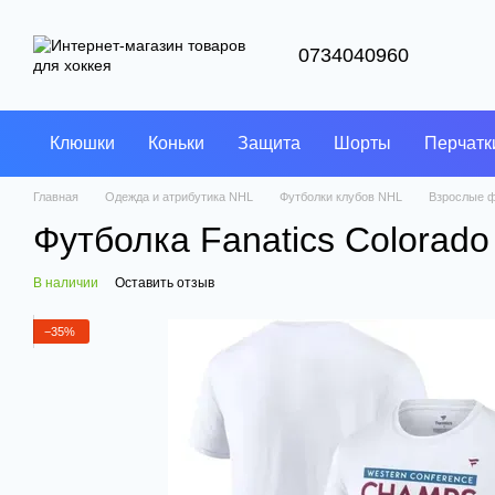
Перейти к основному контенту
0734040960
Клюшки
Коньки
Защита
Шорты
Перчатк
Главная
Одежда и атрибутика NHL
Футболки клубов NHL
Взрослые ф
Футболка Fanatics Colorado
В наличии
Оставить отзыв
−35%