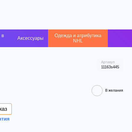
 в
Одежда и атрибутика
Аксессуары
NHL
Артикул
11163s445
В желания
каз
нтия