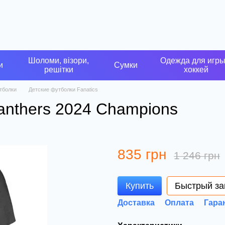
Шоломи, візори,
Одежда для игры
и
Сумки
решітки
хоккей
тболки
Детские футболки Fanatics
Panthers 2024 Champions
835 грн
1 246 грн
Купить
Быстрый за
Доставка
Оплата
Гара