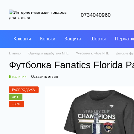
Перейти к основному контенту
0734040960
Клюшки
Коньки
Защита
Шорты
Перчатк
Главная
Одежда и атрибутика NHL
Футболки клубов NHL
Детские фу
Футболка Fanatics Florida 
В наличии
Оставить отзыв
РАСПРОДАЖА
ХИТ
−33%