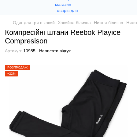
Одяг для гри в хокей
Хокейна білизна
Нижня білизна
Нижн
Компресійні штани Reebok Playice
Compresison
Артикул:
10985
Написати відгук
РОЗПРОДАЖ
−22%