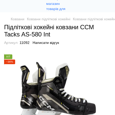
Ковзани
Ковзани підліткові хокейні
Ковзани підліткові хокей
Підліткові хокейні ковзани ССМ
Tacks AS-580 Int
Артикул:
11092
Написати відгук
ХІТ
−36%