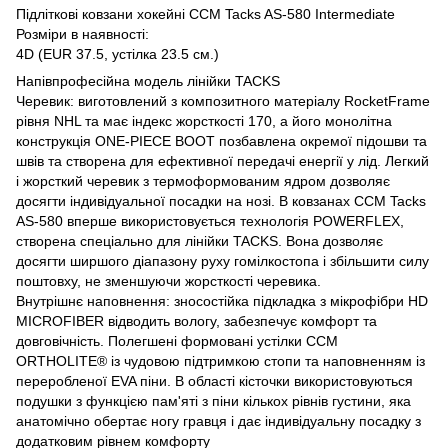
Підліткові ковзани хокейні CCM Tacks AS-580 Intermediate
Розміри в наявності:
4D (EUR 37.5, устілка 23.5 см.)
Напівпрофесійна модель лінійки TACKS
Черевик: виготовлений з композитного матеріалу RocketFrame
рівня NHL та має індекс жорсткості 170, а його монолітна
конструкція ONE-PIECE BOOT позбавлена ​​окремої підошви та
швів та створена для ефективної передачі енергії у лід. Легкий
і жорсткий черевик з термоформованим ядром дозволяє
досягти індивідуальної посадки на нозі. В ковзанах CCM Tacks
AS-580 вперше використовується технологія POWERFLEX,
створена спеціально для лінійки TACKS. Вона дозволяє
досягти ширшого діапазону руху гомілкостопа і збільшити силу
поштовху, не зменшуючи жорсткості черевика.
Внутрішнє наповнення: зносостійка підкладка з мікрофібри HD
MICROFIBER відводить вологу, забезпечує комфорт та
довговічність. Полегшені формовані устілки CCM
ORTHOLITE® із чудовою підтримкою стопи та наповненням із
переробленої EVA піни. В області кісточки використовуються
подушки з функцією пам'яті з піни кількох рівнів густини, яка
анатомічно обертає ногу гравця і дає індивідуальну посадку з
додатковим рівнем комфорту