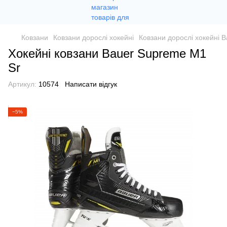
Ковзани
Ковзани дорослі хокейні
Ковзани дорослі хокейні B
Хокейні ковзани Bauer Supreme M1
Sr
Артикул:
10574
Написати відгук
−5%