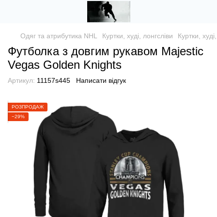
Одяг та атрибутика NHL
Куртки, худі, лонгсліви
Куртки, худі
Футболка з довгим рукавом Majestic
Vegas Golden Knights
Артикул:
11157s445
Написати відгук
РОЗПРОДАЖ
−29%