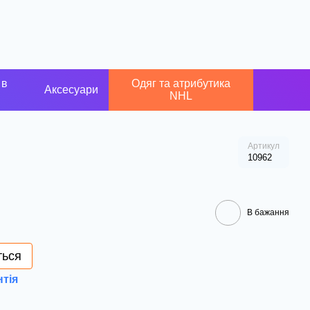
 в
Одяг та атрибутика
Аксесуари
NHL
Артикул
10962
В бажання
ться
нтія