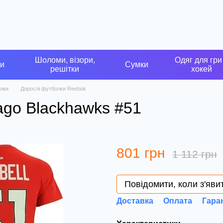
Шоломи, візори,
Одяг для гри
ки
Сумки
решітки
хокей
лки
Дорослі футболки Reebok
go Blackhawks #51
801 грн
1 112 грн
Повідомити, коли з'яви
Доставка
Оплата
Гара