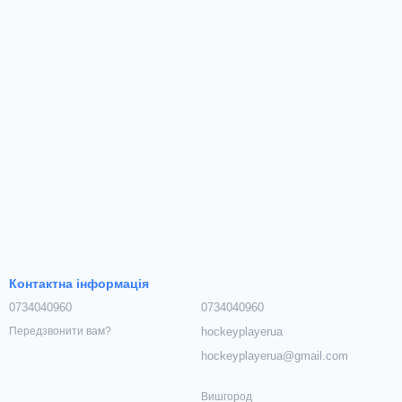
Контактна інформація
0734040960
0734040960
hockeyplayerua
Передзвонити вам?
hockeyplayerua@gmail.com
Вишгород