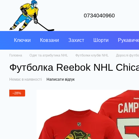
Перейти до основного контенту
0734040960
Ключки
Ковзани
Захист
Шорти
Рукавич
Головна
Одяг та атрибутика NHL
Футболки клубів NHL
Дорослі футбо
Футболка Reebok NHL Chica
Немає в наявності
Написати відгук
−28%