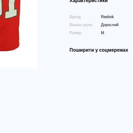
Характеристики
Бренд
Reebok
Вікова група
Дорослий
Розмір
M
Поширити у соцмережах