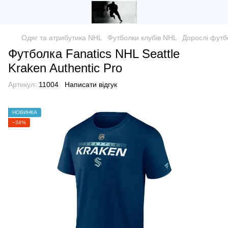
Одяг та атрибутика NHL
Футболки клубів NHL
Дорослі футб
Футболка Fanatics NHL Seattle
Kraken Authentic Pro
Артикул:
11004
Написати відгук
НОВИНКА
−34%