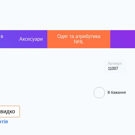
 в
Одяг та атрибутика
Аксесуари
NHL
Артикул
11007
В бажання
швидко
нтія