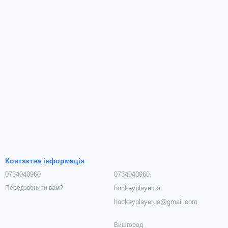
Контактна інформація
0734040960
0734040960
hockeyplayerua
Передзвонити вам?
hockeyplayerua@gmail.com
Вишгород