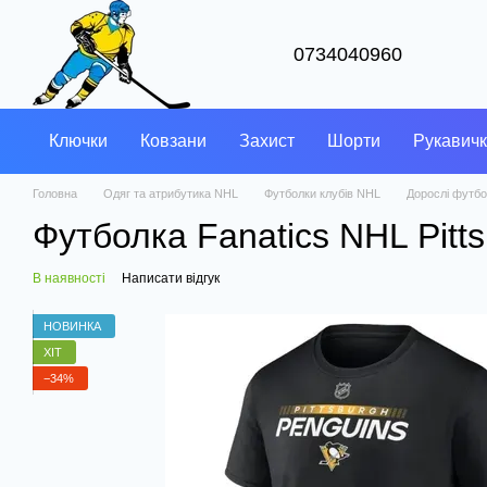
Перейти до основного контенту
0734040960
Ключки
Ковзани
Захист
Шорти
Рукавич
Головна
Одяг та атрибутика NHL
Футболки клубів NHL
Дорослі футбо
Футболка Fanatics NHL Pitts
В наявності
Написати відгук
НОВИНКА
ХІТ
−34%