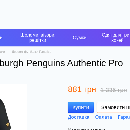
Шоломи, візори,
Одяг для гри
ки
Сумки
решітки
хокей
лки
Дорослі футболки Fanatics
burgh Penguins Authentic Pro
881 грн
1 335 грн
Купити
Замовити 
Доставка
Оплата
Гара