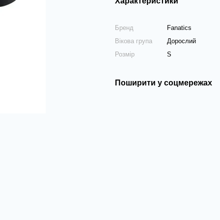
Характеристики
Бренд
Fanatics
Вікова група
Дорослий
Розмір
S
Поширити у соцмережах