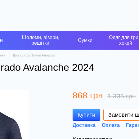
Шоломи, візори,
Одяг для гри
ки
Сумки
решітки
хокей
лки
Дорослі футболки Fanatics
rado Avalanche 2024
868 грн
1 335 грн
Купити
Замовити 
Доставка
Оплата
Гара