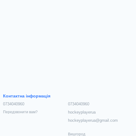
Контактна інформація
0734040960
0734040960
hockeyplayerua
Передзвонити вам?
hockeyplayerua@gmail.com
Вишгород