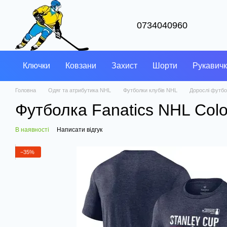
Перейти до основного контенту
0734040960
Ключки
Ковзани
Захист
Шорти
Рукавич
Головна
Одяг та атрибутика NHL
Футболки клубів NHL
Дорослі футбо
Футболка Fanatics NHL Colo
В наявності
Написати відгук
−35%