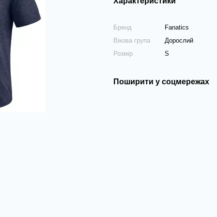
Характеристики
Бренд
Fanatics
Вікова група
Дорослий
Розмір
S
Поширити у соцмережах