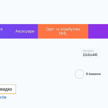
 в
Одяг та атрибутика
Аксесуари
NHL
Артикул
11141s445
В бажання
швидко
нтія