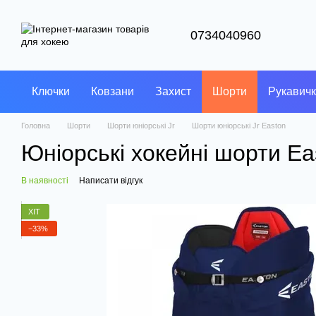
Перейти до основного контенту
0734040960
Ключки
Ковзани
Захист
Шорти
Рукавич
Головна
Шорти
Шорти юніорські Jr
Шорти юніорські Jr Easton
Юніорські хокейні шорти Ea
В наявності
Написати відгук
ХІТ
−33%