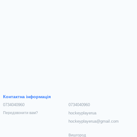
Контактна інформація
0734040960
0734040960
hockeyplayerua
Передзвонити вам?
hockeyplayerua@gmail.com
Вишгород