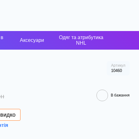
 в
Одяг та атрибутика
Аксесуари
NHL
Артикул
10460
рн
В бажання
швидко
нтія