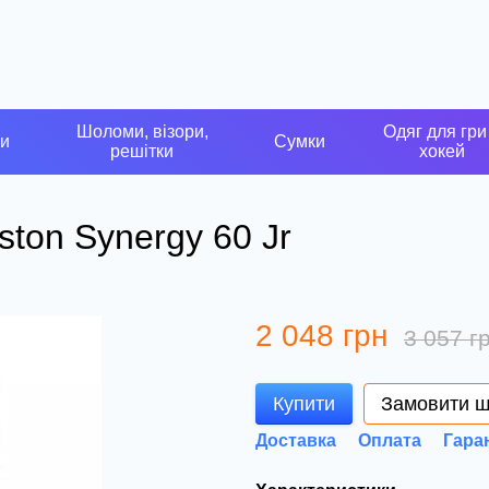
Шоломи, візори,
Одяг для гри
ки
Сумки
решітки
хокей
ston Synergy 60 Jr
2 048 грн
3 057 г
Купити
Замовити 
Доставка
Оплата
Гара